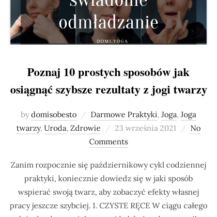
Poznaj 10 prostych sposobów jak
osiągnąć szybsze rezultaty z jogi twarzy
by
domisobesto
Darmowe Praktyki
,
Joga
,
Joga
Posted
twarzy
,
Uroda
,
Zdrowie
23 września 2021
No
on
Comments
Zanim rozpocznie się październikowy cykl codziennej
praktyki, koniecznie dowiedz się w jaki sposób
wspierać swoją twarz, aby zobaczyć efekty własnej
pracy jeszcze szybciej. 1. CZYSTE RĘCE W ciągu całego