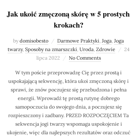
Jak ukoić zmęczoną skórę w 5 prostych
krokach?
by
domisobesto
Darmowe Praktyki
,
Joga
,
Joga
Poste
twarzy
,
Sposoby na zmarszczki
,
Uroda
,
Zdrowie
24
on
lipca 2022
No Comments
W tym poście przeprowadzę Cię przez prostą i
uspokajającą sekwencję, która ukoi zmęczoną skórę i
sprawi, że znów poczujesz się przebudzona i pełna
energii. Wprowadź tę prostą rutynę dobrego
samopoczucia do swojego dnia, a poczujesz się
rozpieszczony i zadbany. PRZED ROZPOCZĘCIEM Ta
sekwencja jogi twarzy wspomaga uspokojenie i
ukojenie, więc dla najlepszych rezultatów oraz odczuć