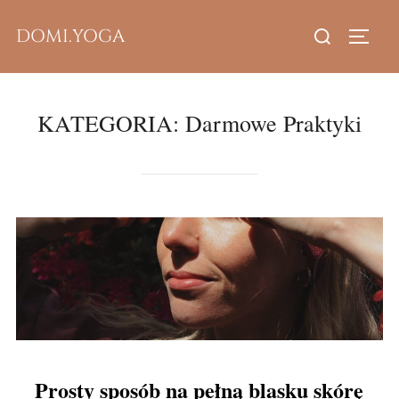
Skip
Search
DOMI.YOGA
to
TOGG
for:
content
KATEGORIA:
Darmowe Praktyki
Prosty sposób na pełną blasku skórę