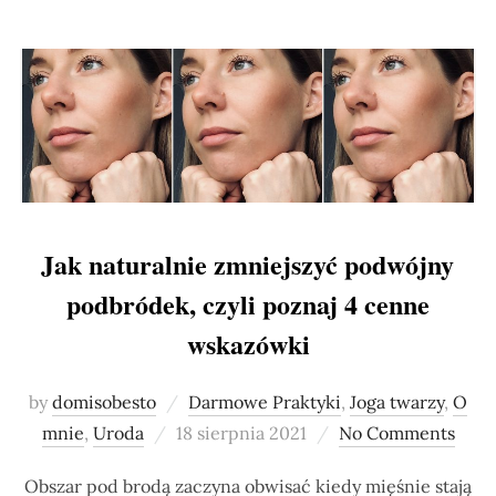
Jak naturalnie zmniejszyć podwójny
podbródek, czyli poznaj 4 cenne
wskazówki
by
domisobesto
Darmowe Praktyki
,
Joga twarzy
,
O
Posted
mnie
,
Uroda
18 sierpnia 2021
No Comments
on
Obszar pod brodą zaczyna obwisać kiedy mięśnie stają