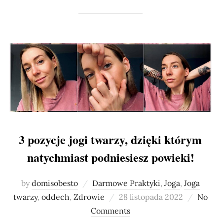
3 pozycje jogi twarzy, dzięki którym
natychmiast podniesiesz powieki!
by
domisobesto
Darmowe Praktyki
,
Joga
,
Joga
Posted
twarzy
,
oddech
,
Zdrowie
28 listopada 2022
No
on
Comments