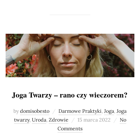
Joga Twarzy – rano czy wieczorem?
by
domisobesto
Darmowe Praktyki
,
Joga
,
Joga
Posted
twarzy
,
Uroda
,
Zdrowie
15 marca 2022
No
on
Comments