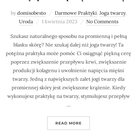
by
domisobesto
Darmowe Praktyki
,
Joga twarzy
,
Posted
Uroda
1 kwietnia 2023
No Comments
on
Szukasz naturalnego sposobu na promienną i pełną
blasku skórę? Nie szukaj dalej niż joga twarzy! Ta
potężna praktyka może pomóc Ci osiągnąć piękną cerę
poprzez zwiększenie przepływu krwi, zwiększenie
produkcji kolagenu i uwolnienie napięcia mięśni
twarzy. Jedną z największych zalet jogi twarzy dla
promiennej skóry jest zwiększone krążenie. Kiedy
wykonujesz praktykę na twarzy, stymulujesz przepływ
…
„PROSTY SPOSÓB NA PE
READ MORE