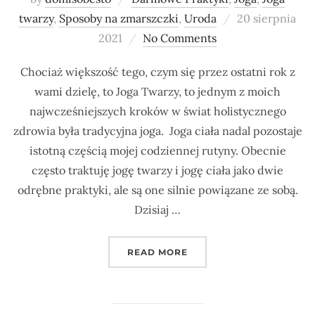
Posted
twarzy
,
Sposoby na zmarszczki
,
Uroda
20 sierpnia
on
2021
No Comments
Chociaż większość tego, czym się przez ostatni rok z
wami dzielę, to Joga Twarzy, to jednym z moich
najwcześniejszych kroków w świat holistycznego
zdrowia była tradycyjna joga. Joga ciała nadal pozostaje
istotną częścią mojej codziennej rutyny. Obecnie
często traktuję jogę twarzy i jogę ciała jako dwie
odrębne praktyki, ale są one silnie powiązane ze sobą.
Dzisiaj …
„JAK UJĘDRNIAĆ TWARZ 
READ MORE