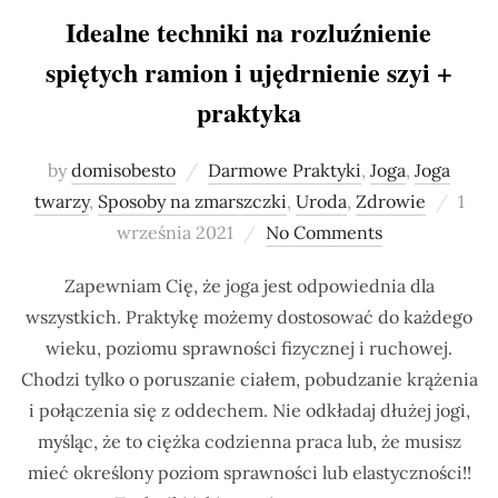
Idealne techniki na rozluźnienie
spiętych ramion i ujędrnienie szyi +
praktyka
by
domisobesto
Darmowe Praktyki
,
Joga
,
Joga
Post
twarzy
,
Sposoby na zmarszczki
,
Uroda
,
Zdrowie
1
on
września 2021
No Comments
Zapewniam Cię, że joga jest odpowiednia dla
wszystkich. Praktykę możemy dostosować do każdego
wieku, poziomu sprawności fizycznej i ruchowej.
Chodzi tylko o poruszanie ciałem, pobudzanie krążenia
i połączenia się z oddechem. Nie odkładaj dłużej jogi,
myśląc, że to ciężka codzienna praca lub, że musisz
mieć określony poziom sprawności lub elastyczności!!