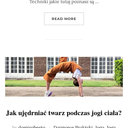
Techniki jakie tutaj poznasz są …
„IDEALNE TECHNIKI NA 
READ MORE
Jak ujędrniać twarz podczas jogi ciała?
by
domisobesto
Darmowe Praktyki
,
Joga
,
Joga