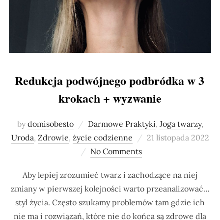
Redukcja podwójnego podbródka w 3
krokach + wyzwanie
by
domisobesto
Darmowe Praktyki
,
Joga twarzy
,
Posted
Uroda
,
Zdrowie
,
życie codzienne
21 listopada 2022
on
No Comments
Aby lepiej zrozumieć twarz i zachodzące na niej
zmiany w pierwszej kolejności warto przeanalizować…
styl życia. Często szukamy problemów tam gdzie ich
nie ma i rozwiązań, które nie do końca są zdrowe dla