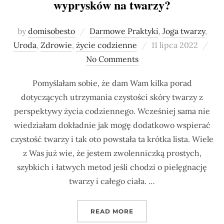
wyprysków na twarzy?
by
domisobesto
Darmowe Praktyki
,
Joga twarzy
,
Posted
Uroda
,
Zdrowie
,
życie codzienne
11 lipca 2022
on
No Comments
Pomyślałam sobie, że dam Wam kilka porad
dotyczących utrzymania czystości skóry twarzy z
perspektywy życia codziennego. Wcześniej sama nie
wiedziałam dokładnie jak mogę dodatkowo wspierać
czystość twarzy i tak oto powstała ta krótka lista. Wiele
z Was już wie, że jestem zwolenniczką prostych,
szybkich i łatwych metod jeśli chodzi o pielęgnację
twarzy i całego ciała. …
„JAK SPRAWIĆ, ŻEBY M
READ MORE