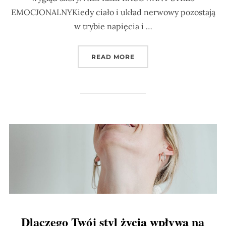
EMOCJONALNYKiedy ciało i układ nerwowy pozostają
w trybie napięcia i …
„3 UKRYTE BLOKADY, KT
READ MORE
Dlaczego Twój styl życia wpływa na