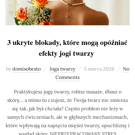
3 ukryte blokady, które mogą opóźniać
efekty jogi twarzy
Posted
by
domisobesto
Joga twarzy
5 marca 2026
No
on
Comments
Praktykujesz jogę twarzy, robisz masaże, dbasz o
skórę… a mimo to czujesz, że Twoja twarz nie zmienia
się tak, jak byś chciała? Często problem nie leży w
samych ćwiczeniach, ale w głębszych mechanizmach,
które wpływają na napięcia mięśni twarzy, opuchliznę i
wygląd skóry. NIEPRZEPRACOWANY STRES