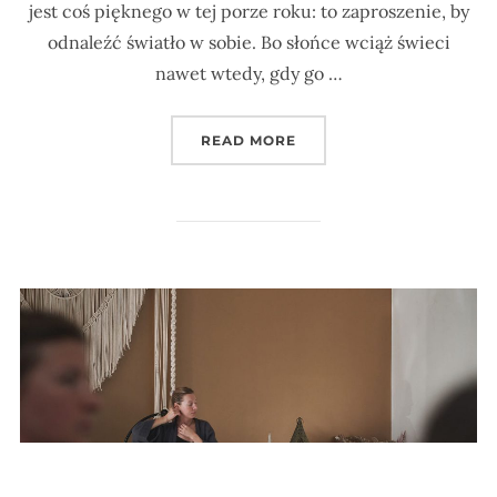
jest coś pięknego w tej porze roku: to zaproszenie, by
odnaleźć światło w sobie. Bo słońce wciąż świeci
nawet wtedy, gdy go …
„ZATRZYMAJ SŁOŃCE W S
READ MORE