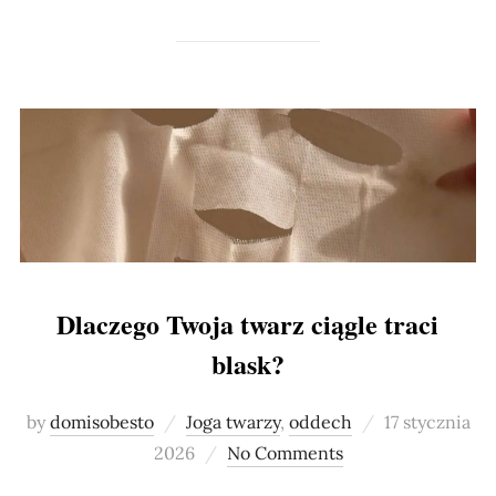
Dlaczego Twoja twarz ciągle traci
blask?
Posted
by
domisobesto
Joga twarzy
,
oddech
17 stycznia
on
2026
No Comments