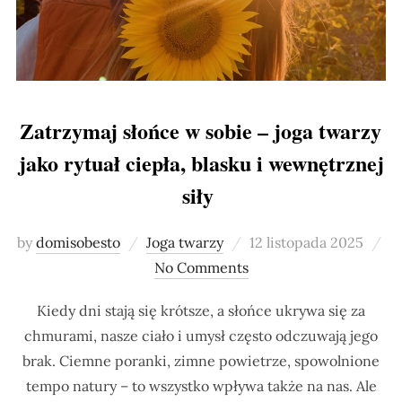
Zatrzymaj słońce w sobie – joga twarzy
jako rytuał ciepła, blasku i wewnętrznej
siły
Posted
by
domisobesto
Joga twarzy
12 listopada 2025
on
No Comments
Kiedy dni stają się krótsze, a słońce ukrywa się za
chmurami, nasze ciało i umysł często odczuwają jego
brak. Ciemne poranki, zimne powietrze, spowolnione
tempo natury – to wszystko wpływa także na nas. Ale