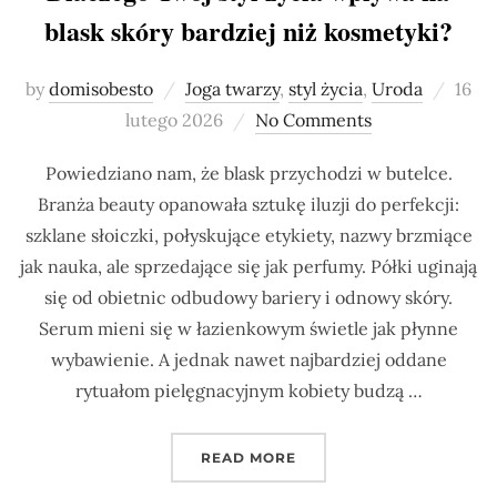
blask skóry bardziej niż kosmetyki?
Post
by
domisobesto
Joga twarzy
,
styl życia
,
Uroda
16
on
lutego 2026
No Comments
Powiedziano nam, że blask przychodzi w butelce.
Branża beauty opanowała sztukę iluzji do perfekcji:
szklane słoiczki, połyskujące etykiety, nazwy brzmiące
jak nauka, ale sprzedające się jak perfumy. Półki uginają
się od obietnic odbudowy bariery i odnowy skóry.
Serum mieni się w łazienkowym świetle jak płynne
wybawienie. A jednak nawet najbardziej oddane
rytuałom pielęgnacyjnym kobiety budzą …
„DLACZEGO TWÓJ STYL Ż
READ MORE