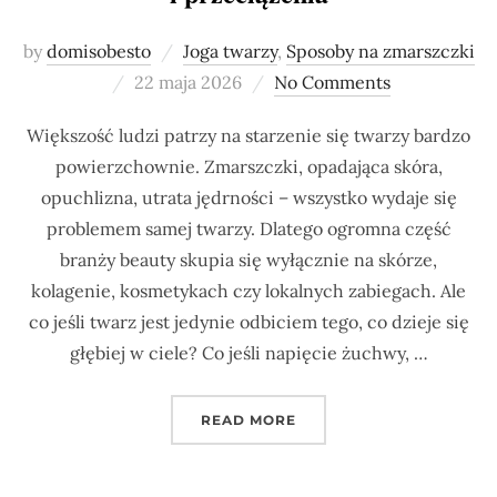
by
domisobesto
Joga twarzy
,
Sposoby na zmarszczki
Posted
22 maja 2026
No Comments
on
Większość ludzi patrzy na starzenie się twarzy bardzo
powierzchownie. Zmarszczki, opadająca skóra,
opuchlizna, utrata jędrności – wszystko wydaje się
problemem samej twarzy. Dlatego ogromna część
branży beauty skupia się wyłącznie na skórze,
kolagenie, kosmetykach czy lokalnych zabiegach. Ale
co jeśli twarz jest jedynie odbiciem tego, co dzieje się
głębiej w ciele? Co jeśli napięcie żuchwy, …
„TWOJA TWARZ NIE STAR
READ MORE