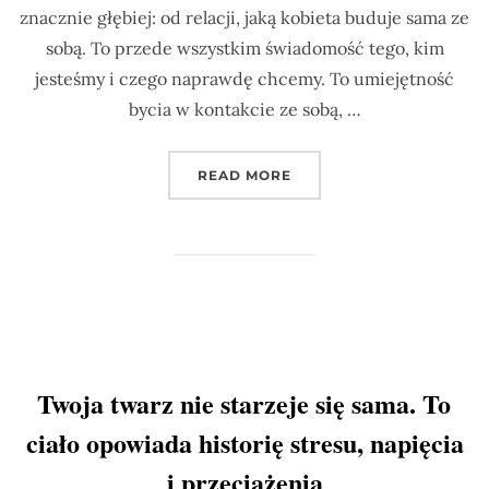
znacznie głębiej: od relacji, jaką kobieta buduje sama ze
sobą. To przede wszystkim świadomość tego, kim
jesteśmy i czego naprawdę chcemy. To umiejętność
bycia w kontakcie ze sobą, …
„ENERGIA KOBIECA ZACZ
READ MORE
Twoja twarz nie starzeje się sama. To
ciało opowiada historię stresu, napięcia
i przeciążenia