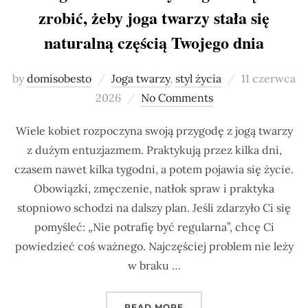
zrobić, żeby joga twarzy stała się
naturalną częścią Twojego dnia
Posted
by
domisobesto
Joga twarzy
,
styl życia
11 czerwca
on
2026
No Comments
Wiele kobiet rozpoczyna swoją przygodę z jogą twarzy
z dużym entuzjazmem. Praktykują przez kilka dni,
czasem nawet kilka tygodni, a potem pojawia się życie.
Obowiązki, zmęczenie, natłok spraw i praktyka
stopniowo schodzi na dalszy plan. Jeśli zdarzyło Ci się
pomyśleć: „Nie potrafię być regularna”, chcę Ci
powiedzieć coś ważnego. Najczęściej problem nie leży
w braku …
„DLACZEGO TAK TRUDNO 
READ MORE