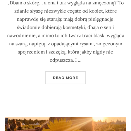
„Dbam o skórę… a ona i tak wygląda na zmęczoną?”To
zdanie słyszę niezwykle często od kobiet, które
naprawdę się starają: mają dobrą pielęgnację,
świadomie dobierają kosmetyki, dbają o sen i
nawodnienie, a mimo to ich twarz traci blask, wygląda
na szarą, napiętą, z opadającymi rysami, zmęczonym
spojrzeniem i szczęką, która jakby nigdy nie
odpuszcza. I …
„DLACZEGO TWOJA TWAR
READ MORE