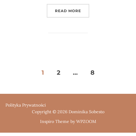
„3 PROSTE ĆWICZENIA 
READ MORE
Stronicowanie
1
2
…
8
wpisów
Polityka Prywatności
Copyright © 2026 Dominika Sobesto
Inspiro Theme
by
WPZOOM