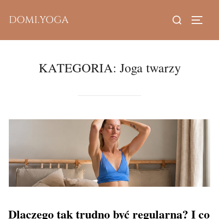
Skip
Search
DOMI.YOGA
to
TOGG
for:
content
KATEGORIA:
Joga twarzy
Dlaczego tak trudno być regularną? I co