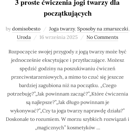
3 proste ćwiczenia jogi twarzy dla
początkujących
by
domisobesto
Joga twarzy
,
Sposoby na zmarszczki
,
Posted
Uroda
16 września 2025
No Comments
on
Rozpoczęcie swojej przygody z jogą twarzy może być
jednocześnie ekscytujące i przytłaczające. Możesz
spędzić godziny na poszukiwaniu ćwiczeń
przeciwstarzeniowych, a mimo to czuć się jeszcze
bardziej zagubiona niż na początku. „Czego
potrzebuję?”„Jak powinnam zacząć?”„Które ćwiczenia
są najlepsze?”„Jak długo powinnam je
wykonywać?”„Czy ta joga twarzy naprawdę działa?”
Doskonale to rozumiem. W morzu szybkich rozwiązań i
„magicznych” kosmetyków …