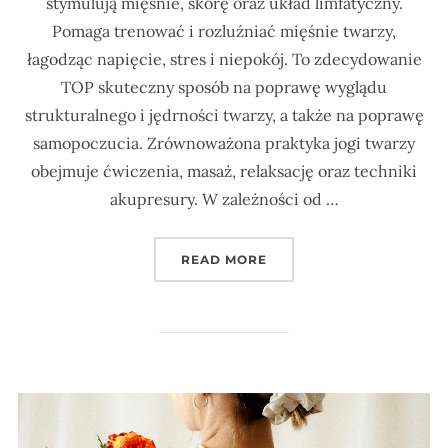
stymulują mięśnie, skórę oraz układ limfatyczny.
Pomaga trenować i rozluźniać mięśnie twarzy,
łagodząc napięcie, stres i niepokój. To zdecydowanie
TOP skuteczny sposób na poprawę wyglądu
strukturalnego i jędrności twarzy, a także na poprawę
samopoczucia. Zrównoważona praktyka jogi twarzy
obejmuje ćwiczenia, masaż, relaksację oraz techniki
akupresury. W zależności od …
„7 ĆWICZEŃ JOGI TWAR
READ MORE