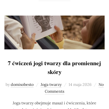
7 ćwiczeń jogi twarzy dla promiennej
skóry
Posted
by
domisobesto
Joga twarzy
14 maja 2026
No
on
Comments
Joga twarzy obejmuje masaż i ćwiczenia, które