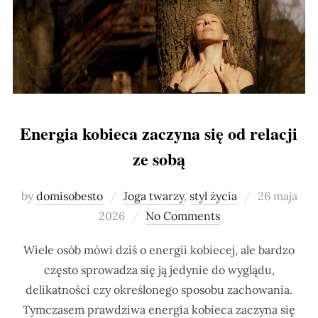
Energia kobieca zaczyna się od relacji
ze sobą
Posted
by
domisobesto
Joga twarzy
,
styl życia
26 maja
on
2026
No Comments
Wiele osób mówi dziś o energii kobiecej, ale bardzo
często sprowadza się ją jedynie do wyglądu,
delikatności czy określonego sposobu zachowania.
Tymczasem prawdziwa energia kobieca zaczyna się