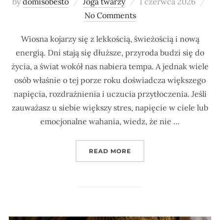
Posted
by
domisobesto
Joga twarzy
1 czerwca 2026
on
No Comments
Wiosna kojarzy się z lekkością, świeżością i nową
energią. Dni stają się dłuższe, przyroda budzi się do
życia, a świat wokół nas nabiera tempa. A jednak wiele
osób właśnie o tej porze roku doświadcza większego
napięcia, rozdrażnienia i uczucia przytłoczenia. Jeśli
zauważasz u siebie większy stres, napięcie w ciele lub
emocjonalne wahania, wiedz, że nie …
„DLACZEGO WIOSNĄ ODC
READ MORE