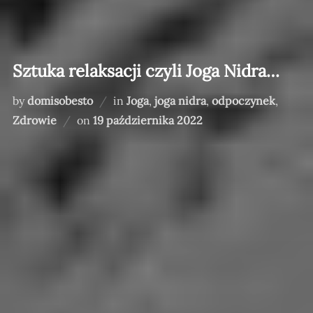
Sztuka relaksacji czyli Joga Nidra…
by
domisobesto
in
Joga
,
joga nidra
,
odpoczynek
,
Posted
Zdrowie
on
19 października 2022
on