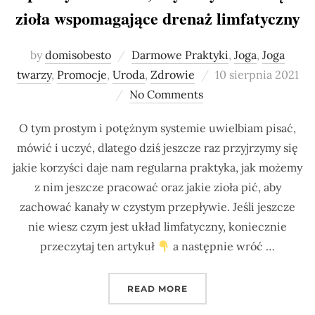
zioła wspomagające drenaż limfatyczny
by
domisobesto
Darmowe Praktyki
,
Joga
,
Joga
Posted
twarzy
,
Promocje
,
Uroda
,
Zdrowie
10 sierpnia 2021
on
No Comments
O tym prostym i potężnym systemie uwielbiam pisać,
mówić i uczyć, dlatego dziś jeszcze raz przyjrzymy się
jakie korzyści daje nam regularna praktyka, jak możemy
z nim jeszcze pracować oraz jakie zioła pić, aby
zachować kanały w czystym przepływie. Jeśli jeszcze
nie wiesz czym jest układ limfatyczny, koniecznie
przeczytaj ten artykuł
a następnie wróć …
„6 PROSTYCH KROKÓW, 
READ MORE