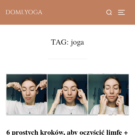
Skip
Search
DOMI.YOGA
to
TOGG
for:
content
TAG:
joga
6 prostych kroków, aby oczyścić limfę +