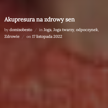
Akupresura na zdrowy sen
by
domisobesto
in
Joga
,
Joga twarzy
,
odpoczynek
,
Posted
Zdrowie
on
17 listopada 2022
on