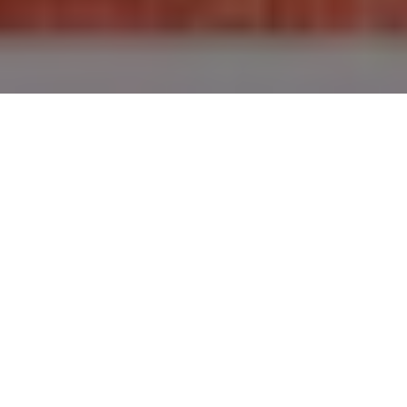
Sen jest jedną z najważniejszych życiowych czynności.
Podczas snu nasze ciało odpoczywa, regeneruje się i
odnawia. Każdy lubi budzić się wyspany, wypoczęty i
gotowy do działania. Dobry sen to dobry dzień
Przywiązujemy uwagę do zdrowego stylu odżywiania,
ćwiczenia, redukowania stresu, ale czy w takich
zestawieniach znajdujemy miejsce i czas na sen?