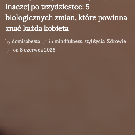
inaczej po trzydziestce: 5
biologicznych zmian, które powinna
znać każda kobieta
by
domisobesto
in
mindfulness
,
styl życia
,
Zdrowie
Posted
on
8 czerwca 2026
on