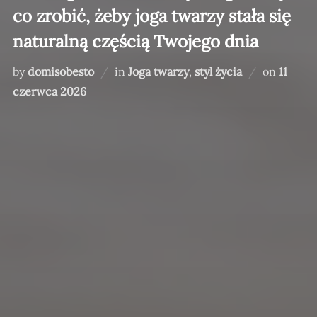
co zrobić, żeby joga twarzy stała się
naturalną częścią Twojego dnia
Posted
by
domisobesto
in
Joga twarzy
,
styl życia
on
11
on
czerwca 2026