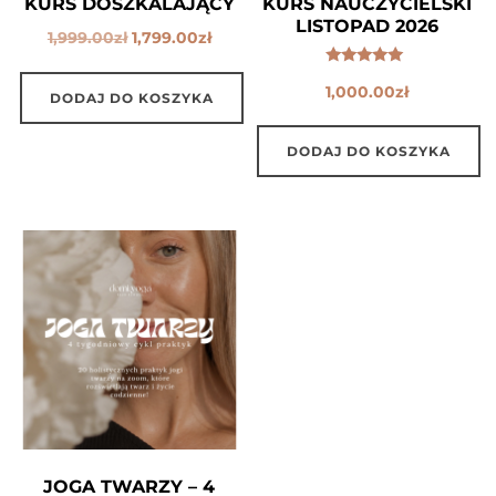
KURS DOSZKALAJĄCY
KURS NAUCZYCIELSKI
LISTOPAD 2026
Pierwotna
Aktualna
1,999.00
zł
1,799.00
zł
cena
cena
Oceniono
wynosiła:
wynosi:
1,000.00
zł
5.00
DODAJ DO KOSZYKA
na 5
1,999.00zł.
1,799.00zł.
DODAJ DO KOSZYKA
JOGA TWARZY – 4