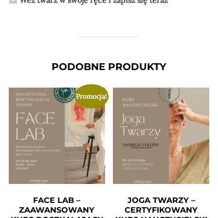
Weź twarz w swoje ręce i zapisz się teraz
PODOBNE PRODUKTY
Promocja!
FACE LAB –
JOGA TWARZY –
ZAAWANSOWANY
CERTYFIKOWANY