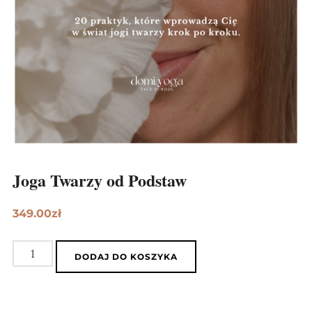
Joga Twarzy od Podstaw
349.00
zł
ilość
DODAJ DO KOSZYKA
Joga
Twarzy
od