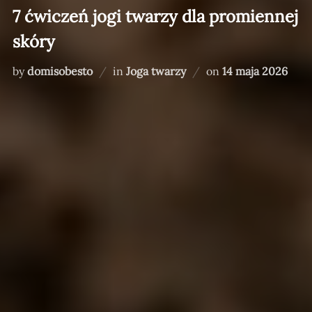
7 ćwiczeń jogi twarzy dla promiennej
skóry
Posted
by
domisobesto
in
Joga twarzy
on
14 maja 2026
on