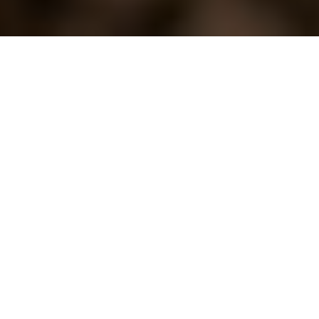
Joga twarzy obejmuje masaż i ćwiczenia, które
stymulują mięśnie, skórę oraz układ limfatyczny.
Pomaga trenować i rozluźniać mięśnie twarzy,
łagodząc napięcie, stres i niepokój. To zdecydowanie
TOP skuteczny sposób na poprawę wyglądu
strukturalnego i jędrności twarzy, a także na poprawę
samopoczucia. Zrównoważona praktyka jogi twarzy
obejmuje ćwiczenia, masaż, relaksację oraz techniki
akupresury.
W zależności od potrzeb i celów możesz wykorzystać
jogę twarzy do pracy nad dowolnym obszarem twarzy.
Możesz stworzyć rutynę ukierunkowaną na konkretny