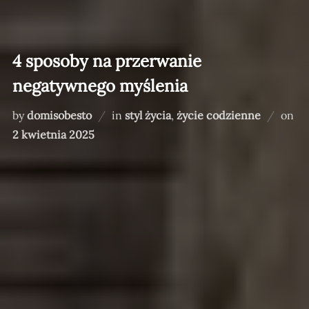
4 sposoby na przerwanie
negatywnego myślenia
Po
by
domisobesto
in
styl życia
,
życie codzienne
on
on
2 kwietnia 2025