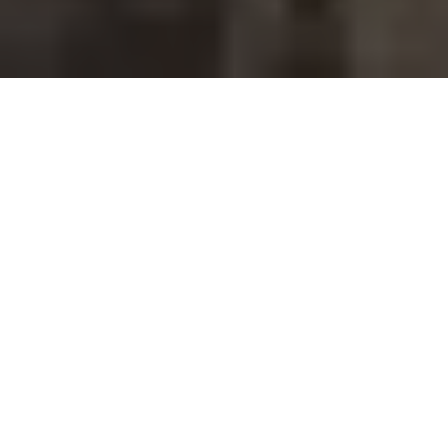
Czy kiedykolwiek czułaś, że negatywne myśli i emocje
niczym ciężkie chmury przesłaniają Twoją radość i
spełnienie? Poszukiwanie szczęścia, radości i harmonii
jest naturalnym pragnieniem każdego człowieka. To
ścieżka, na której rozwijamy świadomość i odkrywamy
swój pełen potencjał. Jednak życie nie zawsze jest
łatwe. Czasem napotykamy burze – trudne
doświadczenia, emocjonalne wzloty i upadki, które
wydają się nie mieć końca.
Dobra wiadomość? Masz w sobie moc, aby się z tego
uwolnić! Oto kilka kluczowych sposobów, które