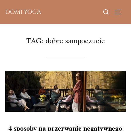
Skip
Search
DOMI.YOGA
to
TOGG
for:
content
TAG:
dobre sampoczucie
4 sposoby na przerwanie negatywnego