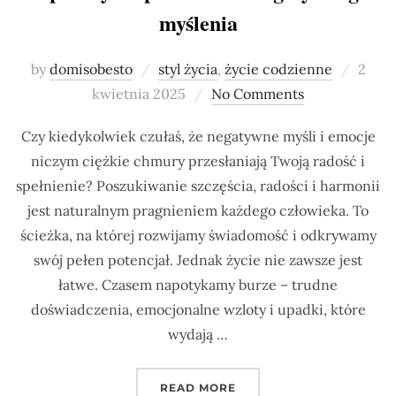
myślenia
Poste
by
domisobesto
styl życia
,
życie codzienne
2
on
kwietnia 2025
No Comments
Czy kiedykolwiek czułaś, że negatywne myśli i emocje
niczym ciężkie chmury przesłaniają Twoją radość i
spełnienie? Poszukiwanie szczęścia, radości i harmonii
jest naturalnym pragnieniem każdego człowieka. To
ścieżka, na której rozwijamy świadomość i odkrywamy
swój pełen potencjał. Jednak życie nie zawsze jest
łatwe. Czasem napotykamy burze – trudne
doświadczenia, emocjonalne wzloty i upadki, które
wydają …
„4 SPOSOBY NA PRZERW
READ MORE