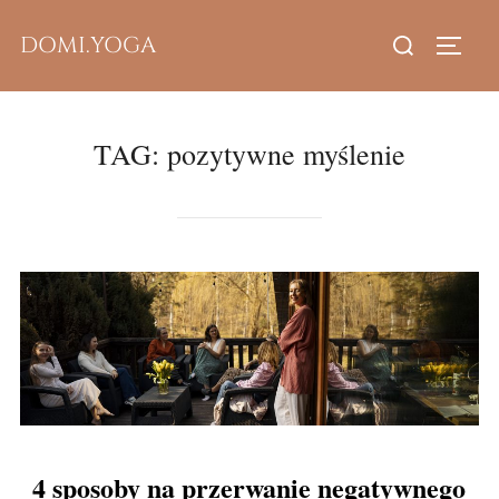
Skip
Search
DOMI.YOGA
to
TOGG
for:
content
TAG:
pozytywne myślenie
4 sposoby na przerwanie negatywnego