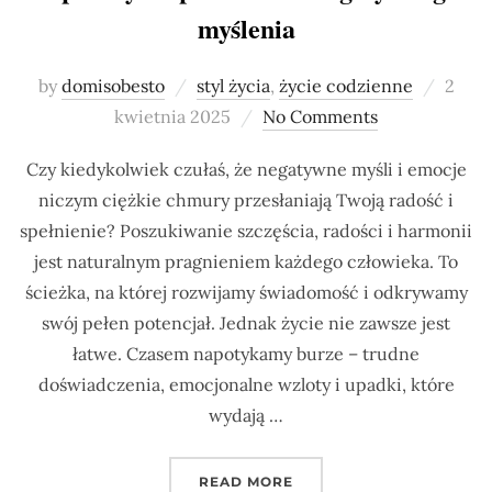
myślenia
Poste
by
domisobesto
styl życia
,
życie codzienne
2
on
kwietnia 2025
No Comments
Czy kiedykolwiek czułaś, że negatywne myśli i emocje
niczym ciężkie chmury przesłaniają Twoją radość i
spełnienie? Poszukiwanie szczęścia, radości i harmonii
jest naturalnym pragnieniem każdego człowieka. To
ścieżka, na której rozwijamy świadomość i odkrywamy
swój pełen potencjał. Jednak życie nie zawsze jest
łatwe. Czasem napotykamy burze – trudne
doświadczenia, emocjonalne wzloty i upadki, które
wydają …
„4 SPOSOBY NA PRZERW
READ MORE