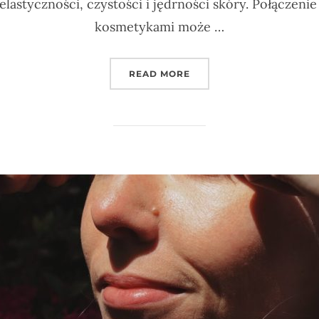
elastyczności, czystości i jędrności skóry. Połączenie
kosmetykami może …
„JOGA TWARZY A KOSMET
READ MORE