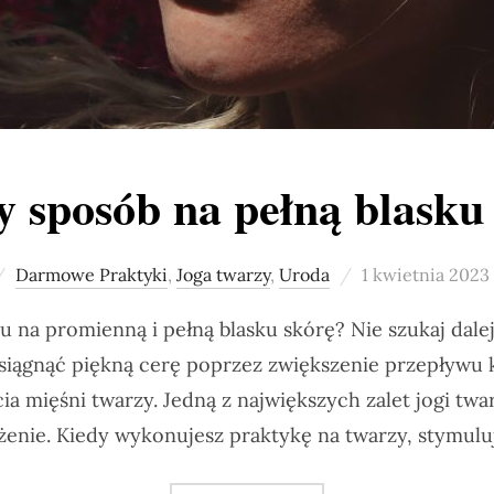
y sposób na pełną blasku
Posted
Darmowe Praktyki
,
Joga twarzy
,
Uroda
1 kwietnia 2023
on
 na promienną i pełną blasku skórę? Nie szukaj dalej
iągnąć piękną cerę poprzez zwiększenie przepływu k
ia mięśni twarzy. Jedną z największych zalet jogi twa
żenie. Kiedy wykonujesz praktykę na twarzy, stymulu