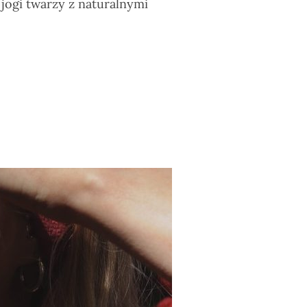
 jogi twarzy z naturalnymi
YKI: JAK POŁĄCZYĆ PRAKTYKĘ Z PIELĘGNACJĄ SKÓRY?”