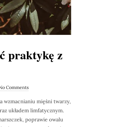
ć praktykę z
No Comments
na wzmacnianiu mięśni twarzy,
oraz układem limfatycznym.
marszczek, poprawie owalu