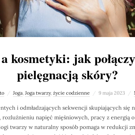
a kosmetyki: jak połączy
pielęgnacją skóry?
Posted
to
Joga
,
Joga twarzy
,
życie codzienne
9 maja 2023
on
gentych i odmładzających sekwencji skupiających się 
, rozluźnieniu napięć mięśniowych, pracy z energią 
jogi twarzy w naturalny sposób pomaga w redukcji z