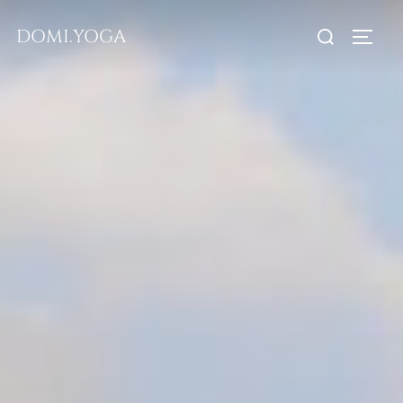
Skip
Search
DOMI.YOGA
to
TOGG
for:
content