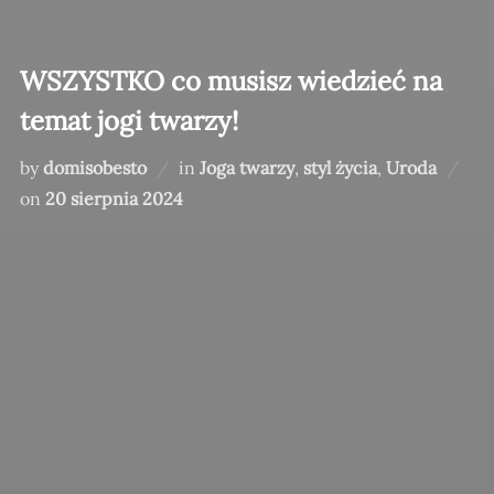
WSZYSTKO co musisz wiedzieć na
temat jogi twarzy!
by
domisobesto
in
Joga twarzy
,
styl życia
,
Uroda
Posted
on
20 sierpnia 2024
on