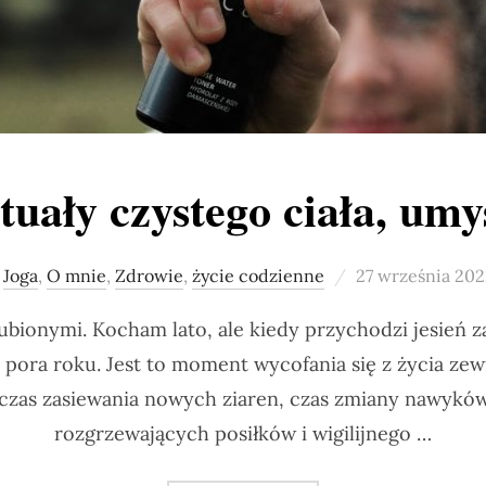
uały czystego ciała, umy
Posted
Joga
,
O mnie
,
Zdrowie
,
życie codzienne
27 września 202
on
ubionymi. Kocham lato, ale kiedy przychodzi jesień
a pora roku. Jest to moment wycofania się z życia zew
to czas zasiewania nowych ziaren, czas zmiany nawykó
rozgrzewających posiłków i wigilijnego …