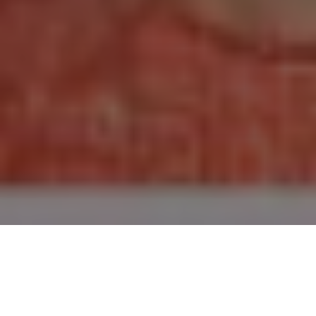
on
W dzisiejszym szybkim tempie życia łatwo zaniedbać
pielęgnację twarzy. Jednak nie musisz rezygnować z
dbania o siebie! Joga twarzy to doskonałe rozwiązanie
dla zapracowanych kobiet, które pragną poprawić