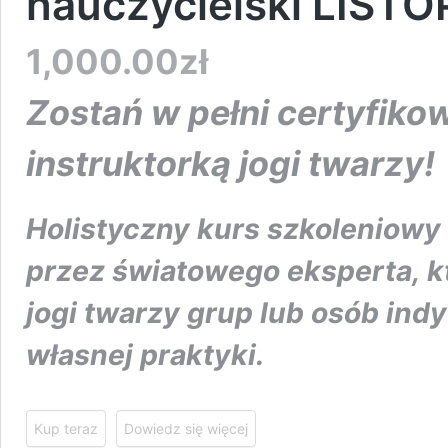
nauczycielski LIST
1,000.00
zł
Zostań w pełni certyfiko
instruktorką jogi twarzy!
Holistyczny kurs szkoleniowy
przez światowego eksperta, kt
jogi twarzy grup lub osób ind
własnej praktyki.
Kup teraz
Dowiedz się więcej