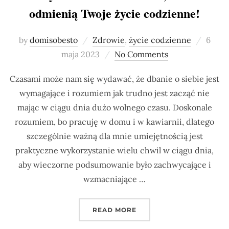
odmienią Twoje życie codzienne!
Poste
by
domisobesto
Zdrowie
,
życie codzienne
6
on
maja 2023
No Comments
Czasami może nam się wydawać, że dbanie o siebie jest
wymagające i rozumiem jak trudno jest zacząć nie
mając w ciągu dnia dużo wolnego czasu. Doskonale
rozumiem, bo pracuję w domu i w kawiarnii, dlatego
szczególnie ważną dla mnie umiejętnością jest
praktyczne wykorzystanie wielu chwil w ciągu dnia,
aby wieczorne podsumowanie było zachwycające i
wzmacniające …
„TRZY 1 MINUTOWE TECH
READ MORE