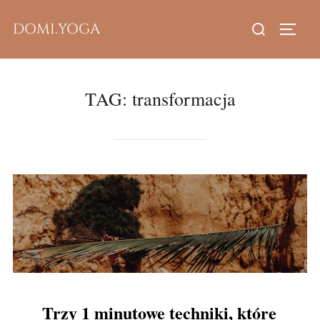
Skip
Search
DOMI.YOGA
to
TOGG
for:
content
TAG:
transformacja
Trzy 1 minutowe techniki, które