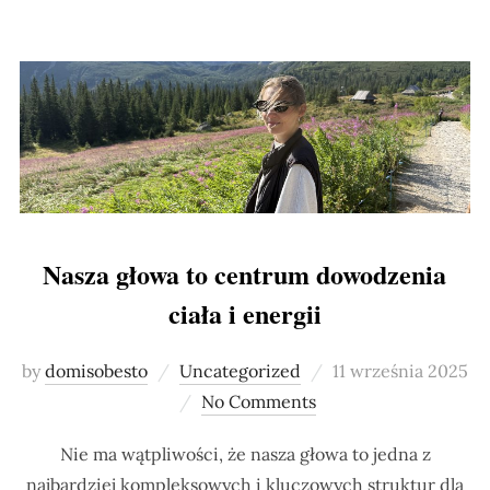
Nasza głowa to centrum dowodzenia
ciała i energii
Posted
by
domisobesto
Uncategorized
11 września 2025
on
No Comments
Nie ma wątpliwości, że nasza głowa to jedna z
najbardziej kompleksowych i kluczowych struktur dla