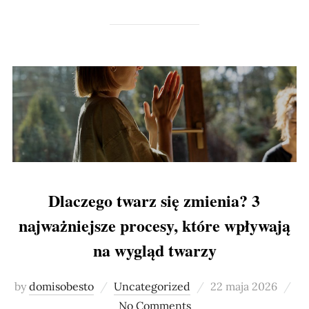
Dlaczego twarz się zmienia? 3
najważniejsze procesy, które wpływają
na wygląd twarzy
Posted
by
domisobesto
Uncategorized
22 maja 2026
on
No Comments