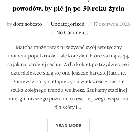
powodów, by pić ją po 30.roku życia
Posted
by
domisobesto
Uncategorized
17 czerwca 2026
on
No Comments
Matcha może teraz przeżywać swój estetyczny
moment popularności, ale korzyści, które za nią stoją,
są jak najbardziej realne. A dla kobiet po trzydziestce i
czterdziestce stają się one jeszcze bardziej istotne.
Ponieważ na tym etapie życia większość z nas nie
szuka kolejnego trendu wellness. Szukamy stabilnej
energii, niższego poziomu stresu, lepszego wsparcia
dla skóry i …
„MATCHA A STARZENIE S
READ MORE