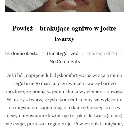
Powięź – brakujące ogniwo w jodze
twarzy
Posted
by
domisobesto
Uncategorized
11 lutego 2026
on
No Comments
Jeśli ból, napięcie lub dyskomfort wciąż wracają mimo
regularnego masażu czy ćwiczeń twarzy bardzo
możliwe, że pomijasz jeden kluczowy element: powięź.
W pracy z twarzą często koncentrujemy się wyłącznie
na mięśniach, zapominając o tkance łącznej, która w
ciszy i nieustannie kształtuje to, jak cała twarz (i ciało)
się czuje, porusza i regeneruje. Powięź oplata mięśnie,