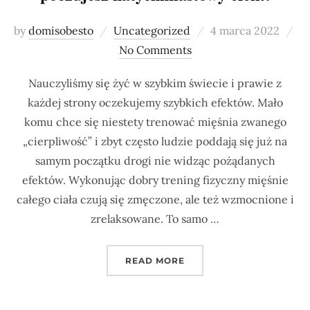
Posted
by
domisobesto
Uncategorized
4 marca 2022
on
No Comments
Nauczyliśmy się żyć w szybkim świecie i prawie z
każdej strony oczekujemy szybkich efektów. Mało
komu chce się niestety trenować mięśnia zwanego
„cierpliwość” i zbyt często ludzie poddają się już na
samym początku drogi nie widząc pożądanych
efektów. Wykonując dobry trening fizyczny mięśnie
całego ciała czują się zmęczone, ale też wzmocnione i
zrelaksowane. To samo …
„5 POZYCJI JOGI TWARZ
READ MORE