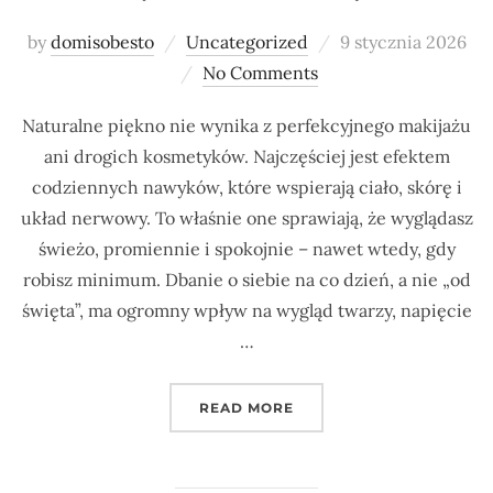
Posted
by
domisobesto
Uncategorized
9 stycznia 2026
on
No Comments
Naturalne piękno nie wynika z perfekcyjnego makijażu
ani drogich kosmetyków. Najczęściej jest efektem
codziennych nawyków, które wspierają ciało, skórę i
układ nerwowy. To właśnie one sprawiają, że wyglądasz
świeżo, promiennie i spokojnie – nawet wtedy, gdy
robisz minimum. Dbanie o siebie na co dzień, a nie „od
święta”, ma ogromny wpływ na wygląd twarzy, napięcie
…
„12 NAWYKÓW, KTÓRE S
READ MORE