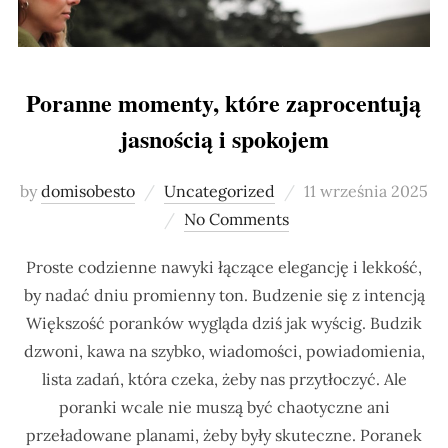
Poranne momenty, które zaprocentują
jasnością i spokojem
Posted
by
domisobesto
Uncategorized
11 września 2025
on
No Comments
Proste codzienne nawyki łączące elegancję i lekkość,
by nadać dniu promienny ton. Budzenie się z intencją
Większość poranków wygląda dziś jak wyścig. Budzik
dzwoni, kawa na szybko, wiadomości, powiadomienia,
lista zadań, która czeka, żeby nas przytłoczyć. Ale
poranki wcale nie muszą być chaotyczne ani
przeładowane planami, żeby były skuteczne. Poranek