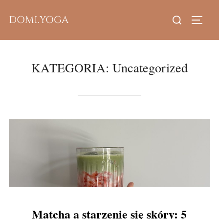
Skip
Search
DOMI.YOGA
to
TOGG
for:
content
KATEGORIA:
Uncategorized
Matcha a starzenie się skóry: 5