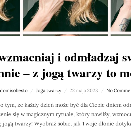
 wzmacniaj i odmładzaj s
nnie – z jogą twarzy to m
Posted
domisobesto
Joga twarzy
22 maja 2023
No Comme
on
o tym, że ​​każdy dzień może być dla Ciebie dniem 
zenie się w magicznym rytuale, który nawilży, wzmoc
 jogą twarzy! Wyobraź sobie, jak Twoje dłonie dotyka