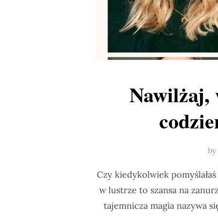
Nawilżaj,
codzie
by
Czy kiedykolwiek pomyślałaś 
w lustrze to szansa na zanur
tajemnicza magia nazywa się