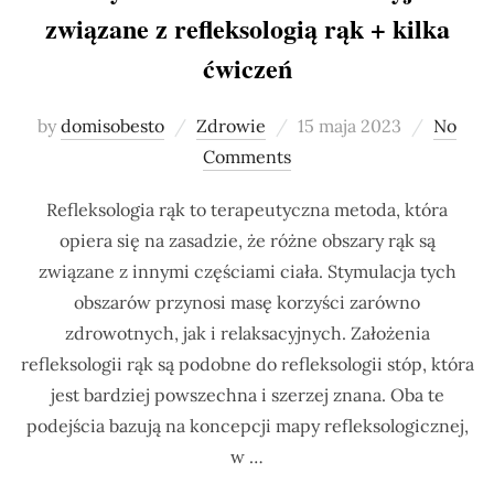
związane z refleksologią rąk + kilka
ćwiczeń
Posted
by
domisobesto
Zdrowie
15 maja 2023
No
on
Comments
Refleksologia rąk to terapeutyczna metoda, która
opiera się na zasadzie, że różne obszary rąk są
związane z innymi częściami ciała. Stymulacja tych
obszarów przynosi masę korzyści zarówno
zdrowotnych, jak i relaksacyjnych. Założenia
refleksologii rąk są podobne do refleksologii stóp, która
jest bardziej powszechna i szerzej znana. Oba te
podejścia bazują na koncepcji mapy refleksologicznej,
w …