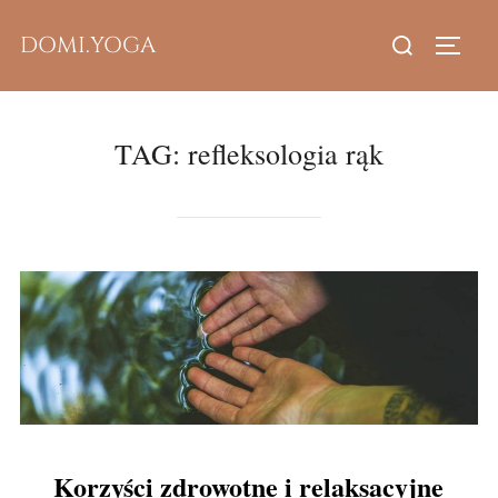
Skip
Search
DOMI.YOGA
to
TOGG
for:
content
TAG:
refleksologia rąk
Korzyści zdrowotne i relaksacyjne