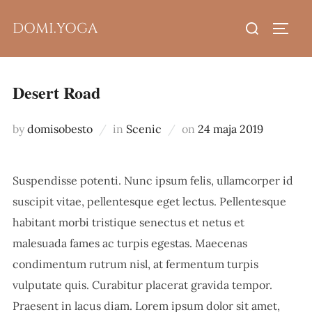
Skip
Search
DOMI.YOGA
to
TOGG
for:
content
Desert Road
Posted
by
domisobesto
in
Scenic
on
24 maja 2019
on
Suspendisse potenti. Nunc ipsum felis, ullamcorper id
suscipit vitae, pellentesque eget lectus. Pellentesque
habitant morbi tristique senectus et netus et
malesuada fames ac turpis egestas. Maecenas
condimentum rutrum nisl, at fermentum turpis
vulputate quis. Curabitur placerat gravida tempor.
Praesent in lacus diam. Lorem ipsum dolor sit amet,