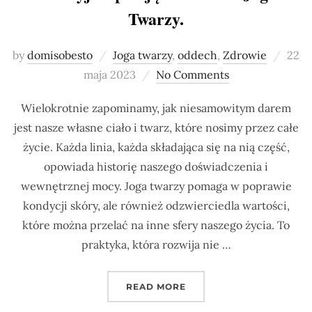
Twarzy.
Post
by
domisobesto
Joga twarzy
,
oddech
,
Zdrowie
22
on
maja 2023
No Comments
Wielokrotnie zapominamy, jak niesamowitym darem
jest nasze własne ciało i twarz, które nosimy przez całe
życie. Każda linia, każda składająca się na nią część,
opowiada historię naszego doświadczenia i
wewnętrznej mocy. Joga twarzy pomaga w poprawie
kondycji skóry, ale również odzwierciedla wartości,
które można przelać na inne sfery naszego życia. To
praktyka, która rozwija nie …
„ODKRYJ INSPIRUJĄCE W
READ MORE